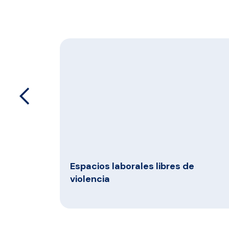
arrow_back_ios
Espacios laborales libres de
léctrico
violencia