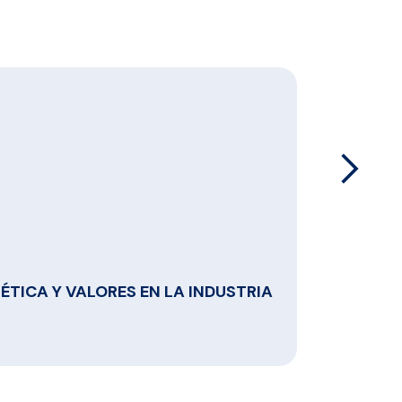
arrow_forward_ios
ÉTICA Y VALORES EN LA INDUSTRIA
PREMIO 
Industr