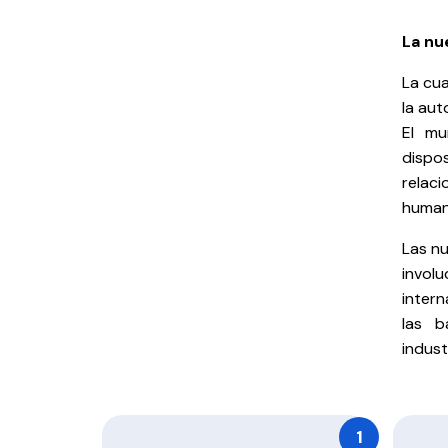
La nu
La cua
la aut
El mu
dispos
relac
human
Las n
invol
intern
las b
indust