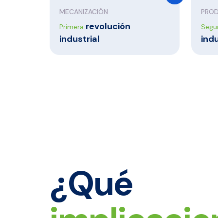
MECANIZACIÓN
PROD
revolución
Primera
Segu
industrial
indu
¿Qué