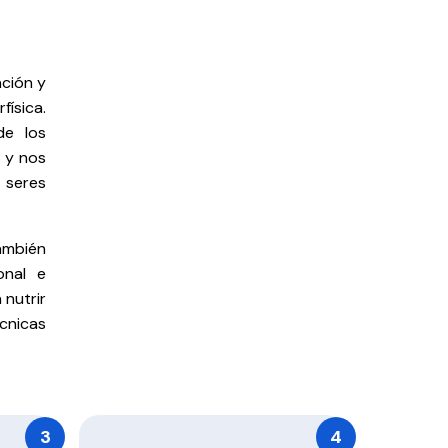
ación y
física.
de los
s y nos
 seres
ambién
onal e
 nutrir
cnicas