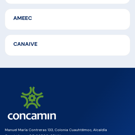
AMEEC
CANAIVE
Manuel María Contreras 133, Colonia Cuauhtémoc, Alcaldía